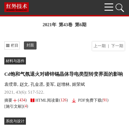
2021年 第43卷 第6期
封面
栏目
上一期
|
下一期
材料与器件
Cd饱和气氛退火对碲锌镉晶体导电类型转变界面的影响
袁绶章
,
赵文
,
孔金丞
,
姜军
,
赵增林
,
姬荣斌
2021, 43(6): 517-522.
(
434
)
(
126
)
(
91
)
摘要
HTML阅读量
PDF免费下载
(
4
)
[施引文献]
系统与设计