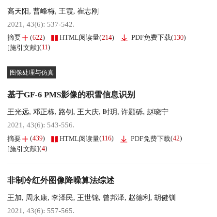
高天阳
,
曹峰梅
,
王霞
,
崔志刚
2021, 43(6): 537-542.
(
622
)
(
214
)
(
130
)
摘要
HTML阅读量
PDF免费下载
(
11
)
[施引文献]
图像处理与仿真
基于GF-6 PMS影像的积雪信息识别
王光远
,
邓正栋
,
路钊
,
王大庆
,
时玥
,
许颢砾
,
赵晓宁
2021, 43(6): 543-556.
(
439
)
(
116
)
(
42
)
摘要
HTML阅读量
PDF免费下载
(
4
)
[施引文献]
非制冷红外图像降噪算法综述
王加
,
周永康
,
李泽民
,
王世锦
,
曾邦泽
,
赵德利
,
胡健钏
2021, 43(6): 557-565.