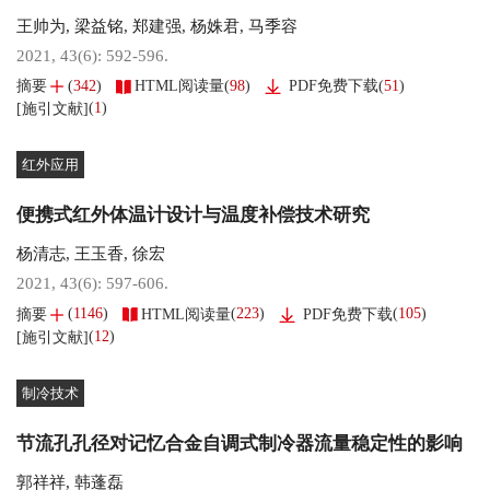
王帅为
,
梁益铭
,
郑建强
,
杨姝君
,
马季容
2021, 43(6): 592-596.
(
342
)
(
98
)
(
51
)
摘要
HTML阅读量
PDF免费下载
(
1
)
[施引文献]
红外应用
便携式红外体温计设计与温度补偿技术研究
杨清志
,
王玉香
,
徐宏
2021, 43(6): 597-606.
(
1146
)
(
223
)
(
105
)
摘要
HTML阅读量
PDF免费下载
(
12
)
[施引文献]
制冷技术
节流孔孔径对记忆合金自调式制冷器流量稳定性的影响
郭祥祥
,
韩蓬磊