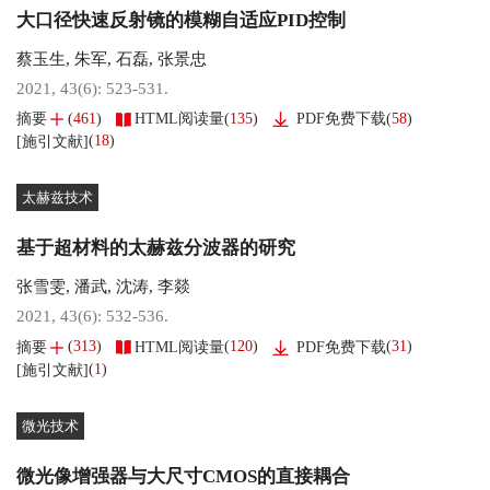
大口径快速反射镜的模糊自适应PID控制
蔡玉生
,
朱军
,
石磊
,
张景忠
2021, 43(6): 523-531.
(
461
)
(
135
)
(
58
)
摘要
HTML阅读量
PDF免费下载
(
18
)
[施引文献]
太赫兹技术
基于超材料的太赫兹分波器的研究
张雪雯
,
潘武
,
沈涛
,
李燚
2021, 43(6): 532-536.
(
313
)
(
120
)
(
31
)
摘要
HTML阅读量
PDF免费下载
(
1
)
[施引文献]
微光技术
微光像增强器与大尺寸CMOS的直接耦合