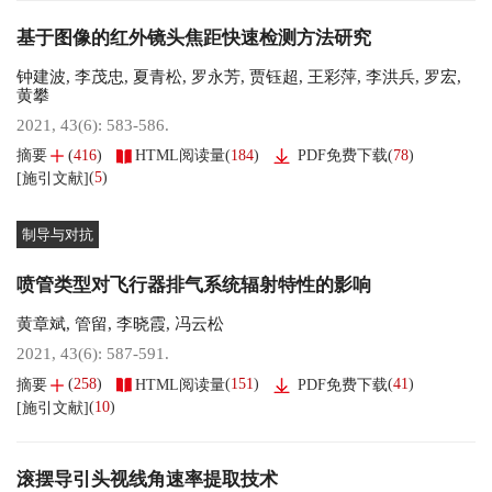
基于图像的红外镜头焦距快速检测方法研究
钟建波
,
李茂忠
,
夏青松
,
罗永芳
,
贾钰超
,
王彩萍
,
李洪兵
,
罗宏
,
黄攀
2021, 43(6): 583-586.
(
416
)
(
184
)
(
78
)
摘要
HTML阅读量
PDF免费下载
(
5
)
[施引文献]
制导与对抗
喷管类型对飞行器排气系统辐射特性的影响
黄章斌
,
管留
,
李晓霞
,
冯云松
2021, 43(6): 587-591.
(
258
)
(
151
)
(
41
)
摘要
HTML阅读量
PDF免费下载
(
10
)
[施引文献]
滚摆导引头视线角速率提取技术