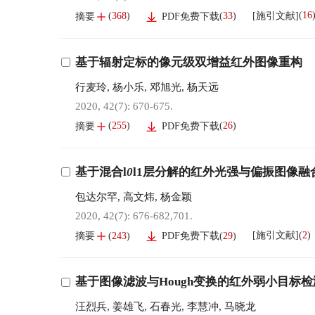
(
16
[施引文献]
(
368
)
(
33
)
摘要
PDF免费下载
基于辐射定标的像元级双增益红外图像重构
行麦玲
,
杨小乐
,
邓旭光
,
杨天远
2020, 42(7): 670-675.
(
255
)
(
26
)
摘要
PDF免费下载
基于混合l
0
l1层分解的红外光强与偏振图像融
包达尔罕
,
高文炜
,
杨金颖
2020, 42(7): 676-682,701.
(
2
)
[施引文献]
(
243
)
(
29
)
摘要
PDF免费下载
基于图像滤波与Hough变换的红外弱小目标检
汪烈兵
,
姜雄飞
,
石春光
,
李慧冲
,
马晓龙