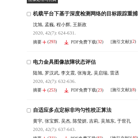
机载平台下基于深度检测网络的目标跟踪重捕
沈旭
,
孟巍
,
程小辉
,
王新政
2020, 42(7): 624-631.
(
2
)
[施引文献]
(
293
)
(
32
)
摘要
PDF免费下载
电力金具图像故障状态评估
陆旭
,
罗汉武
,
李文震
,
张海龙
,
吴启瑞
,
雷丞
2020, 42(7): 632-636.
(
8
)
[施引文献]
(
253
)
(
23
)
摘要
PDF免费下载
自适应多点定标非均匀性校正算法
黄宇
,
张宝辉
,
吴杰
,
陈莹妍
,
吉莉
,
吴旭东
,
于世孔
2020, 42(7): 637-643.
(
40
)