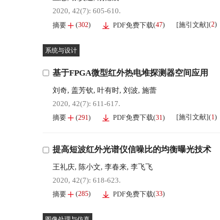
2020, 42(7): 605-610.
(
2
)
[施引文献]
(
302
)
(
47
)
摘要
PDF免费下载
系统与设计
基于FPGA微型红外热电堆探测器空间应用
刘奇
,
盖芳钦
,
叶有时
,
刘波
,
施蕾
2020, 42(7): 611-617.
(
1
)
[施引文献]
(
291
)
(
31
)
摘要
PDF免费下载
提高短波红外光谱仪信噪比的均衡曝光技术
王礼庆
,
陈小文
,
李春来
,
李飞飞
2020, 42(7): 618-623.
(
285
)
(
33
)
摘要
PDF免费下载
图像处理与仿真