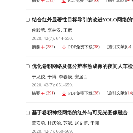
[施引文献]
(
311
)
(
83
)
摘要
PDF免费下载
结合红外显著性目标导引的改进YOLO网络
侯毅苇
,
李林汉
,
王彦
2020, 42(7): 644-650.
(
5
)
[施引文献]
(
282
)
(
38
)
摘要
PDF免费下载
优化卷积网络及低分辨率热成像的夜间人车检
于龙姣
,
于博
,
李春庚
,
安居白
2020, 42(7): 651-659.
(
14
[施引文献]
(
291
)
(
28
)
摘要
PDF免费下载
基于卷积神经网络的红外与可见光图像融合
董安勇
,
杜庆治
,
苏斌
,
赵文博
,
于闻
2020, 42(7): 660-669.