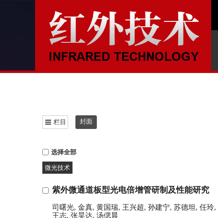
封面
栏目
选择全部
微光技术
紫外微通道板型光电倍增管研制及性能研究
司曙光
,
金真
,
黄国瑞
,
王兴超
,
孙建宁
,
苏德坦
,
任玲
,
王志
,
张昊达
,
汤偲晨