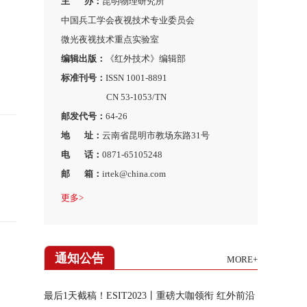
主 办：
昆明物理研究所
中国兵工学会夜视技术专业委员会
微光夜视技术重点实验室
编辑出版：
《红外技术》编辑部
标准刊号：
ISSN 1001-8891
CN 53-1053/TN
邮发代号：
64-26
地 址：
云南省昆明市教场东路31号
电 话：
0871-65105248
邮 箱：
irtek@china.com
更多>
通知公告
MORE+
最后1天截稿！ESIT2023丨重磅大咖领衔 红外前沿