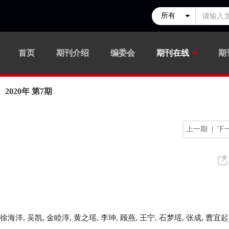
首页
期刊介绍
编委会
期刊在线
期
2020年 第7期
上一期
|
下
徐海洋
,
吴凯
,
金睦淳
,
黄之瑶
,
李珅
,
顾燕
,
王宁
,
石梦瑶
,
张成
,
曹宜起