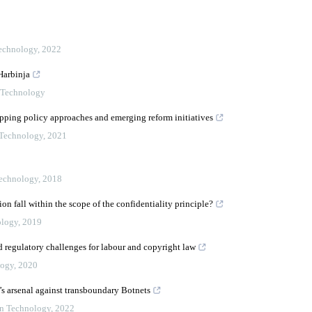
Technology
,
2022
Harbinja
n Technology
apping policy approaches and emerging reform initiatives
 Technology
,
2021
Technology
,
2018
 fall within the scope of the confidentiality principle?
ology
,
2019
d regulatory challenges for labour and copyright law
logy
,
2020
w’s arsenal against transboundary Botnets
on Technology
,
2022