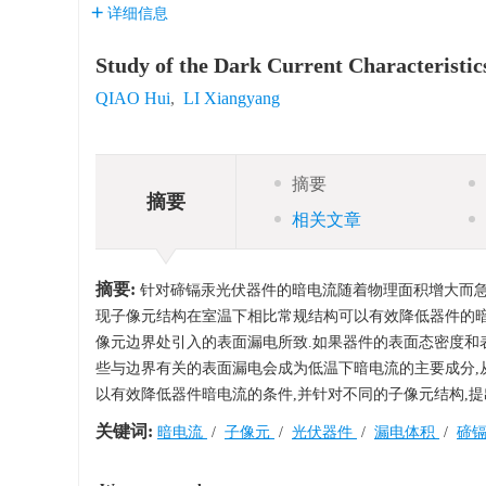
详细信息
Study of the Dark Current Characteristic
QIAO Hui
,
LI Xiangyang
摘要
摘要
相关文章
摘要:
针对碲镉汞光伏器件的暗电流随着物理面积增大而急
现子像元结构在室温下相比常规结构可以有效降低器件的暗电
像元边界处引入的表面漏电所致.如果器件的表面态密度和
些与边界有关的表面漏电会成为低温下暗电流的主要成分,
以有效降低器件暗电流的条件,并针对不同的子像元结构,
关键词:
暗电流
/
子像元
/
光伏器件
/
漏电体积
/
碲