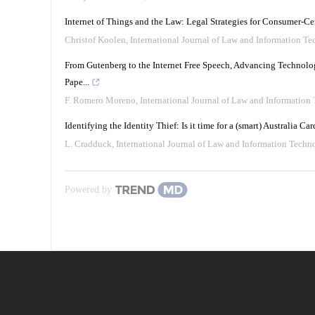
Internet of Things and the Law: Legal Strategies for Consumer-C
Christof Koolen
,
International Journal of Law and Information T
From Gutenberg to the Internet Free Speech, Advancing Technology
Pape...
F. Romero Moreno
,
International Journal of Law and Information
Identifying the Identity Thief: Is it time for a (smart) Australia Car
L. Cradduck
,
International Journal of Law and Information Techn
Powered by