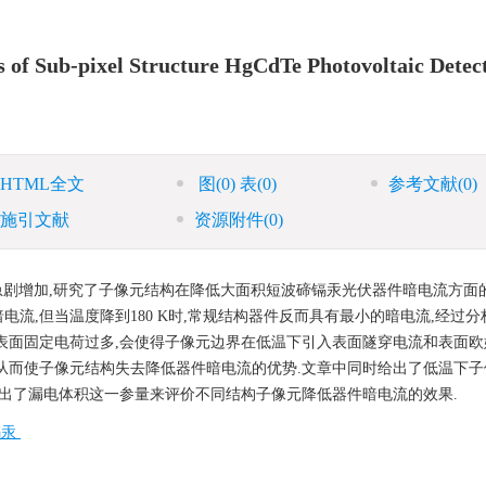
s of Sub-pixel Structure HgCdTe Photovoltaic Detec
HTML全文
图
(0)
表
(0)
参考文献
(0)
施引文献
资源附件
(0)
剧增加,研究了子像元结构在降低大面积短波碲镉汞光伏器件暗电流方面的
流,但当温度降到180 K时,常规结构器件反而具有最小的暗电流,经过分
表面固定电荷过多,会使得子像元边界在低温下引入表面隧穿电流和表面欧
从而使子像元结构失去降低器件暗电流的优势.文章中同时给出了低温下子
提出了漏电体积这一参量来评价不同结构子像元降低器件暗电流的效果.
镉汞