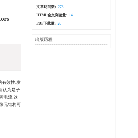
文章访问数:
278
HTML全文浏览量:
14
tors
PDF下载量:
26
出版历程
有效性.发
析认为是子
姆电流,这
像元结构可