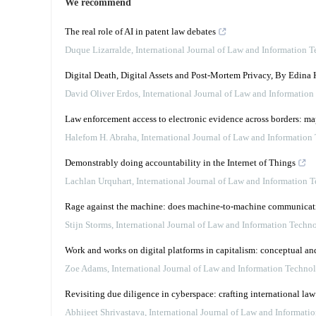
We recommend
The real role of AI in patent law debates
Duque Lizarralde
,
International Journal of Law and Information 
Digital Death, Digital Assets and Post-Mortem Privacy, By Edina 
David Oliver Erdos
,
International Journal of Law and Informatio
Law enforcement access to electronic evidence across borders: m
Halefom H. Abraha
,
International Journal of Law and Information
Demonstrably doing accountability in the Internet of Things
Lachlan Urquhart
,
International Journal of Law and Information 
Rage against the machine: does machine-to-machine communication
Stijn Storms
,
International Journal of Law and Information Techn
Work and works on digital platforms in capitalism: conceptual an
Zoe Adams
,
International Journal of Law and Information Techno
Revisiting due diligence in cyberspace: crafting international la
Abhijeet Shrivastava
,
International Journal of Law and Informati