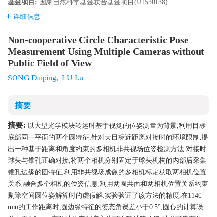
基金项目:
国家自然科学基金联合基金项目(U1530138)
详细信息
Non-cooperative Circle Characteristic Pose
Measurement Using Multiple Cameras without
Public Field of View
SONG Daiping
,
LU Lu
摘要
摘要:
以大型光学模块转运时基于视觉的位姿测量为背景,利用目标
底部同一平面的两个圆特征,针对大目标近距离对接时的环境限制,提
出一种基于距离和角度约束的多相机非共视场位姿检测方法.对接时
球头与锥孔正确对接,将两个相机分别固定于球头机构的内部后采集
锥孔边缘的圆特征,利用非共视场成像的多相机标定获取两相机位置
关系,融合多个相机的位姿信息,利用两圆共面和两相机位置关系约束
剔除空间圆位姿解算时的虚假解.实验验证了该方法的精度,在1140
mm的工作距离时,圆边缘特征的姿态角误差小于0.5°,圆心的计算误