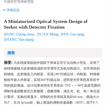
中国空空导弹研究院
详细信息
A Miniaturized Optical System Design of
Seeker with Detector Fixation
JIANG Cheng-zhou
,
DUAN Meng
,
PAN Guo-qing
,
ZHANG Yun-qiang
摘要
摘要:
为实现探测器组件固联于弹体且导引头结构小型化，采用了
由特殊棱镜与反射镜组成的光学滑环式光机结构设计。光学系统的
前镜组、反射镜嵌入内框架，实现±90°扫描运动；内框架、特殊棱
镜组件嵌入外框架，实现360°扫描运动，进而使光学系统具有前半
球的跟踪视场。设计结果表明光学系统在-70℃～＋90℃温度范围内
调制传递函数接近衍射极限，成像清晰，满足光、机、热一体化设
计要求。实验结果显示，研制的光学系统其焦距60 mm，视场大小
为3°，在20 lp/mm处，轴上视场的调制传递函数（MTF）高于0.7。