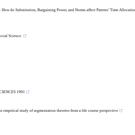
 How do Substitution, Bargaining Power, and Norms affect Parents’ Time Allocatio
ocial Science.
CIENCES 1991
 empirical study of segmentation theories from a life course perspective