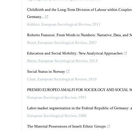
Childbirth and the Long-Term Division of Labour within Couples:
Germany...
Kühhirt
,
European Sociological Review
,
2011
Roberto Franzosi: From Words to Numbers: Narrative, Data, and S
Bond
,
European Sociological Review
,
2007
Education and Social Mobility: New Analytical Approaches
Breen
,
European Sociological Review
,
2013
Social Status in Norway
Chan
,
European Sociological Review
,
2010
PREMIO EUROPEO AMALFI FOR SOCIOLOGY AND SOCIAL S
European Sociological Review
,
1991
Labor market segmentation in the Federal Republic of Germany: an
European Sociological Review
,
1988
The Material Possessions of Israeli Ethnic Groups