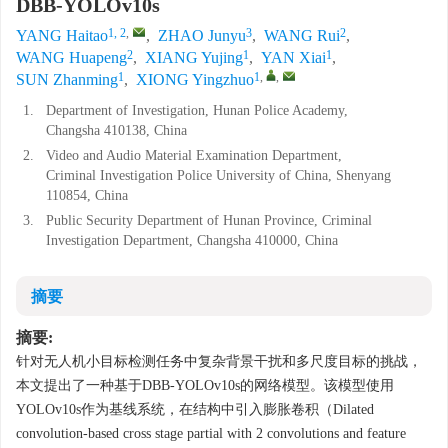
DBB-YOLOv10s
1, 2
,
3
2
YANG Haitao
,
ZHAO Junyu
,
WANG Rui
,
2
1
1
WANG Huapeng
,
XIANG Yujing
,
YAN Xiai
,
1
1
,
,
SUN Zhanming
,
XIONG Yingzhuo
1.
Department of Investigation, Hunan Police Academy,
Changsha 410138, China
2.
Video and Audio Material Examination Department,
Criminal Investigation Police University of China, Shenyang
110854, China
3.
Public Security Department of Hunan Province, Criminal
Investigation Department, Changsha 410000, China
摘要
摘要:
针对无人机小目标检测任务中复杂背景干扰和多尺度目标的挑战，
本文提出了一种基于DBB-YOLOv10s的网络模型。该模型使用
YOLOv10s作为基线系统，在结构中引入膨胀卷积（Dilated
convolution-based cross stage partial with 2 convolutions and feature