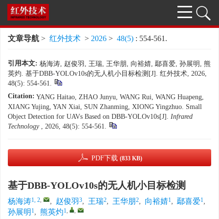
文章导航
>
红外技术
>
2026
>
48(5)
: 554-561.
引用本文:
杨海涛, 赵俊羽, 王瑞, 王华朋, 向裕婧, 鄢喜爱, 孙展明, 熊
英灼. 基于DBB-YOLOv10s的无人机小目标检测[J]. 红外技术, 2026,
48(5): 554-561.
Citation:
YANG Haitao, ZHAO Junyu, WANG Rui, WANG Huapeng,
XIANG Yujing, YAN Xiai, SUN Zhanming, XIONG Yingzhuo. Small
Object Detection for UAVs Based on DBB-YOLOv10s[J].
Infrared
Technology
, 2026, 48(5): 554-561.
PDF下载
(833 KB)
基于DBB-YOLOv10s的无人机小目标检测
1, 2
,
3
2
2
1
1
杨海涛
,
赵俊羽
,
王瑞
,
王华朋
,
向裕婧
,
鄢喜爱
,
1
1
,
,
孙展明
,
熊英灼