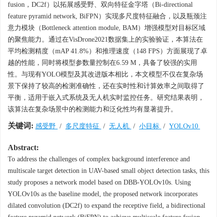
fusion，DC2f）以拓展感受野、双向特征金字塔（Bi-directional
feature pyramid network, BiFPN）实现多尺度特征融合，以及瓶颈注
意力模块（Bottleneck attention module, BAM）增强模型对目标区域
的聚焦能力。通过在VisDrone2021数据集上的实验验证，本算法在
平均检测精度（mAP 41.8%）和推理速度（148 FPS）方面展现了卓
越的性能，同时将模型参数量控制在6.59 M，具备了较强的实用
性。与现有YOLO模型及其改进版本相比，本文模型不仅在复杂场
景下保持了较高的检测准确性，还在实时性和计算效率之间取得了
平衡，适用于嵌入式系统及无人机实时监控任务。研究结果表明，
该算法在复杂场景中的检测能力和泛化性均有显著提升。
关键词:
感受野
/
多尺度特征
/
无人机
/
小目标
/
YOLOv10
Abstract:
To address the challenges of complex background interference and
multiscale target detection in UAV-based small object detection tasks, this
study proposes a network model based on DBB-YOLOv10s. Using
YOLOv10s as the baseline model, the proposed network incorporates
dilated convolution (DC2f) to expand the receptive field, a bidirectional