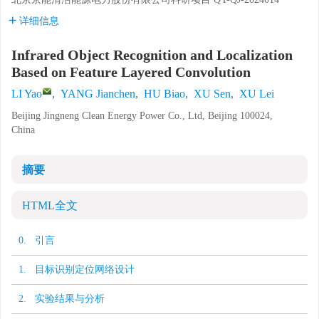
详细信息
Infrared Object Recognition and Localization
Based on Feature Layered Convolution
LI Yao
,
YANG Jianchen
,
HU Biao
,
XU Sen
,
XU Lei
Beijing Jingneng Clean Energy Power Co., Ltd, Beijing 100024,
China
摘要
HTML全文
0. 引言
1. 目标识别定位网络设计
2. 实验结果与分析