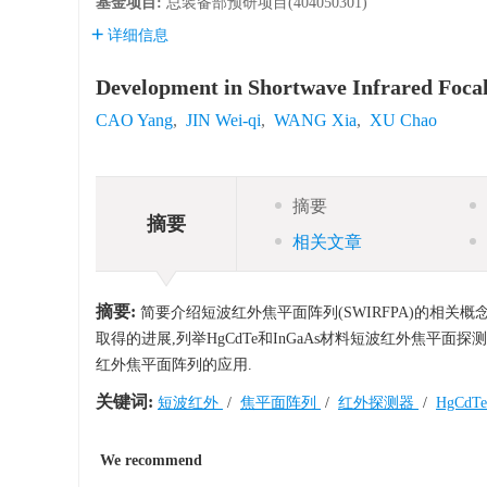
基金项目:
总装备部预研项目(404050301)
详细信息
Development in Shortwave Infrared Focal
CAO Yang
,
JIN Wei-qi
,
WANG Xia
,
XU Chao
摘要
摘要
相关文章
摘要:
简要介绍短波红外焦平面阵列(SWIRFPA)的相
取得的进展,列举HgCdTe和InGaAs材料短波红外焦
红外焦平面阵列的应用.
关键词:
短波红外
/
焦平面阵列
/
红外探测器
/
HgCdT
We recommend