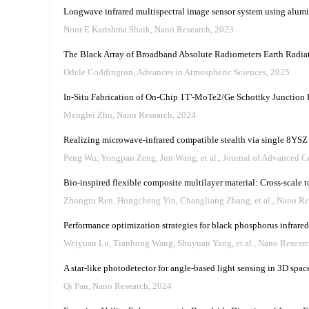
Longwave infrared multispectral image sensor system using alum
Noor E Karishma Shaik
,
Nano Research
,
2023
The Black Array of Broadband Absolute Radiometers Earth Radiat
Odele Coddington
,
Advances in Atmospheric Sciences
,
2025
In-Situ Fabrication of On-Chip 1T'-MoTe2/Ge Schottky Junction 
Menglei Zhu
,
Nano Research
,
2024
Realizing microwave-infrared compatible stealth via single 8YSZ
Peng Wu, Yongpan Zeng, Jun Wang, et al.
,
Journal of Advanced C
Bio-inspired flexible composite multilayer material: Cross-scale 
Zhongru Ren, Hongcheng Yin, Changliang Zhang, et al.
,
Nano Re
Performance optimization strategies for black phosphorus infrare
Weiyuan Lu, Tianhong Wang, Shuyuan Yang, et al.
,
Nano Resear
A star-like photodetector for angle-based light sensing in 3D spac
Qi Pan
,
Nano Research
,
2024