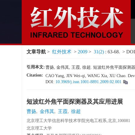
文章导航
>
红外技术
>
2009
>
31(2)
: 63-68.
> DOI
引用本文:
曹扬, 金伟其, 王霞, 徐超. 短波红外焦平面探测器及其应用
Citation:
CAO Yang, JIN Wei-qi, WANG Xia, XU Chao. Develo
DOI:
10.3969/j.issn.1001-8891.2009.02.001
短波红外焦平面探测器及其应用进展
曹扬
,
金伟其
,
王霞
,
徐超
北京理工大学信息科学技术学院光电工程系,北京,100081
北京理工大学