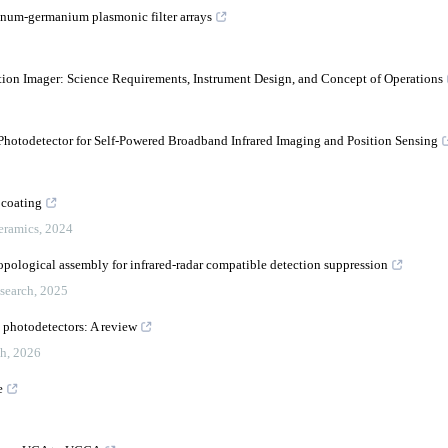
inum-germanium plasmonic filter arrays
ion Imager: Science Requirements, Instrument Design, and Concept of Operations
Photodetector for Self-Powered Broadband Infrared Imaging and Position Sensing
 coating
eramics
,
2024
topological assembly for infrared-radar compatible detection suppression
search
,
2025
d photodetectors: A review
ch
,
2026
e