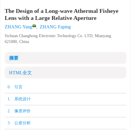
The Design of a Long-wave Athermal Fisheye
Lens with a Large Relative Aperture
ZHANG Yang
,
ZHANG Faping
Sichuan Changhong Electronic Technology Co. LTD, Mianyang
621000, China
摘要
HTML全文
0. 引言
1. 系统设计
2. 像质评价
3. 公差分析